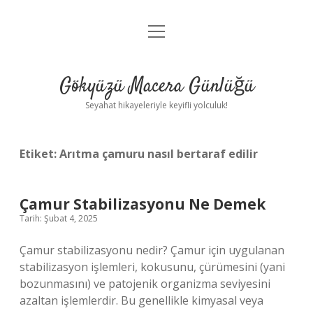
menüyü
Anasayfa
aç
Gizlilik Politikası
Gökyüzü Macera Günlüğü
Yasal Uyarı
Seyahat hikayeleriyle keyifli yolculuk!
Hakkımızda
Etiket:
Arıtma çamuru nasıl bertaraf edilir
Çamur Stabilizasyonu Ne Demek
Tarih: Şubat 4, 2025
Çamur stabilizasyonu nedir? Çamur için uygulanan
stabilizasyon işlemleri, kokusunu, çürümesini (yani
bozunmasını) ve patojenik organizma seviyesini
azaltan işlemlerdir. Bu genellikle kimyasal veya