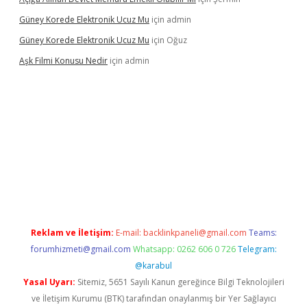
Güney Korede Elektronik Ucuz Mu
için
admin
Güney Korede Elektronik Ucuz Mu
için
Oğuz
Aşk Filmi Konusu Nedir
için
admin
üvenilir mi
elexbetgiris.org
Reklam ve İletişim:
E-mail:
backlinkpaneli@gmail.com
Teams:
forumhizmeti@gmail.com
Whatsapp: 0262 606 0 726
Telegram:
@karabul
Yasal Uyarı:
Sitemiz, 5651 Sayılı Kanun gereğince Bilgi Teknolojileri
ve İletişim Kurumu (BTK) tarafından onaylanmış bir Yer Sağlayıcı