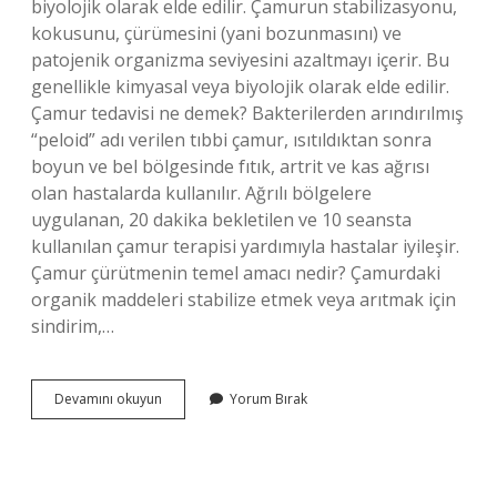
biyolojik olarak elde edilir. Çamurun stabilizasyonu,
kokusunu, çürümesini (yani bozunmasını) ve
patojenik organizma seviyesini azaltmayı içerir. Bu
genellikle kimyasal veya biyolojik olarak elde edilir.
Çamur tedavisi ne demek? Bakterilerden arındırılmış
“peloid” adı verilen tıbbi çamur, ısıtıldıktan sonra
boyun ve bel bölgesinde fıtık, artrit ve kas ağrısı
olan hastalarda kullanılır. Ağrılı bölgelere
uygulanan, 20 dakika bekletilen ve 10 seansta
kullanılan çamur terapisi yardımıyla hastalar iyileşir.
Çamur çürütmenin temel amacı nedir? Çamurdaki
organik maddeleri stabilize etmek veya arıtmak için
sindirim,…
Çamur
Devamını okuyun
Yorum Bırak
Stabilizasyonu
Ne
Demek