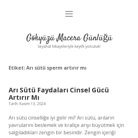
menüyü
Anasayfa
aç
Gizlilik Politikası
Gökyüzü Macera Günlüğü
Yasal Uyarı
Seyahat hikayeleriyle keyifli yolculuk!
Hakkımızda
Etiket:
Arı sütü sperm artırır mı
Arı Sütü Faydaları Cinsel Gücü
Artırır Mı
Tarih: Kasım 13, 2024
Arı sütü cinselliğe iyi gelir mi? Arı sütü, arıların
yavrularını beslemek ve kraliçe arıyı büyütmek için
salgıladıkları zengin bir besindir. Zengin içeriği