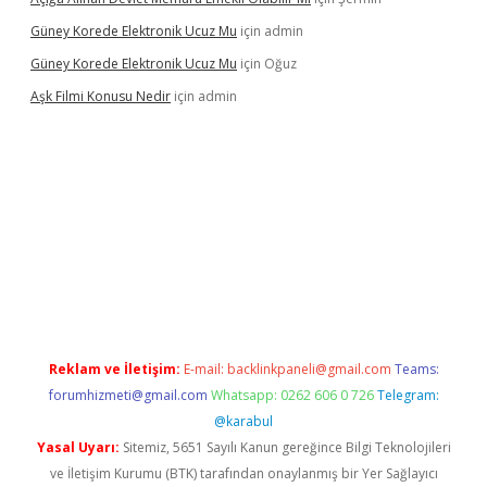
Güney Korede Elektronik Ucuz Mu
için
admin
Güney Korede Elektronik Ucuz Mu
için
Oğuz
Aşk Filmi Konusu Nedir
için
admin
üvenilir mi
elexbetgiris.org
Reklam ve İletişim:
E-mail:
backlinkpaneli@gmail.com
Teams:
forumhizmeti@gmail.com
Whatsapp: 0262 606 0 726
Telegram:
@karabul
Yasal Uyarı:
Sitemiz, 5651 Sayılı Kanun gereğince Bilgi Teknolojileri
ve İletişim Kurumu (BTK) tarafından onaylanmış bir Yer Sağlayıcı