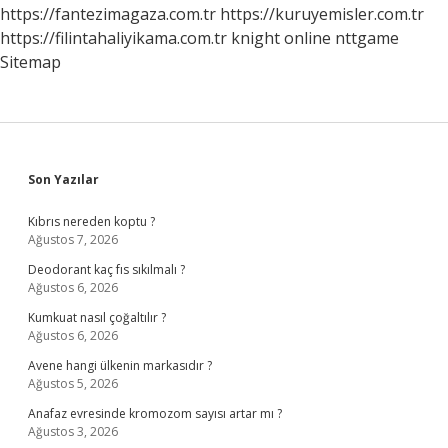
Artırır
https://fantezimagaza.com.tr
https://kuruyemisler.com.tr
Mı
https://filintahaliyikama.com.tr
knight online
nttgame
Sitemap
Sidebar
Son Yazılar
Kıbrıs nereden koptu ?
Ağustos 7, 2026
Deodorant kaç fıs sıkılmalı ?
Ağustos 6, 2026
Kumkuat nasıl çoğaltılır ?
Ağustos 6, 2026
Avene hangi ülkenin markasıdır ?
Ağustos 5, 2026
Anafaz evresinde kromozom sayısı artar mı ?
Ağustos 3, 2026