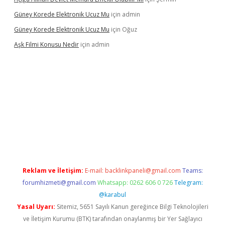
Güney Korede Elektronik Ucuz Mu
için
admin
Güney Korede Elektronik Ucuz Mu
için
Oğuz
Aşk Filmi Konusu Nedir
için
admin
iş
betexper güvenilir mi
elexbetgiris.org
Reklam ve İletişim:
E-mail:
backlinkpaneli@gmail.com
Teams:
forumhizmeti@gmail.com
Whatsapp: 0262 606 0 726
Telegram:
@karabul
Yasal Uyarı:
Sitemiz, 5651 Sayılı Kanun gereğince Bilgi Teknolojileri
ve İletişim Kurumu (BTK) tarafından onaylanmış bir Yer Sağlayıcı