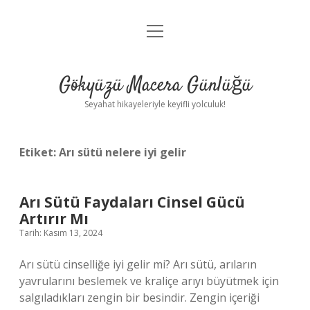
menüyü
Anasayfa
aç
Gizlilik Politikası
Gökyüzü Macera Günlüğü
Yasal Uyarı
Seyahat hikayeleriyle keyifli yolculuk!
Hakkımızda
Etiket:
Arı sütü nelere iyi gelir
Arı Sütü Faydaları Cinsel Gücü
Artırır Mı
Tarih: Kasım 13, 2024
Arı sütü cinselliğe iyi gelir mi? Arı sütü, arıların
yavrularını beslemek ve kraliçe arıyı büyütmek için
salgıladıkları zengin bir besindir. Zengin içeriği