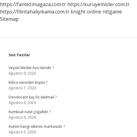
Artırır
https://fantezimagaza.com.tr
https://kuruyemisler.com.tr
Mı
https://filintahaliyikama.com.tr
knight online
nttgame
Sitemap
Sidebar
Son Yazılar
Veysel Medet Avcı kimdir ?
Ağustos 9, 2026
Kıbrıs nereden koptu ?
Ağustos 7, 2026
Deodorant kaç fıs sıkılmalı ?
Ağustos 6, 2026
Kumkuat nasıl çoğaltılır ?
Ağustos 6, 2026
Avene hangi ülkenin markasıdır ?
Ağustos 5, 2026