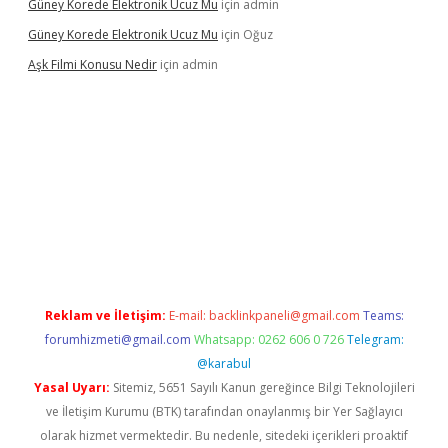
Güney Korede Elektronik Ucuz Mu
için
admin
Güney Korede Elektronik Ucuz Mu
için
Oğuz
Aşk Filmi Konusu Nedir
için
admin
üvenilir mi
elexbetgiris.org
Reklam ve İletişim:
E-mail:
backlinkpaneli@gmail.com
Teams:
forumhizmeti@gmail.com
Whatsapp: 0262 606 0 726
Telegram:
@karabul
Yasal Uyarı:
Sitemiz, 5651 Sayılı Kanun gereğince Bilgi Teknolojileri
ve İletişim Kurumu (BTK) tarafından onaylanmış bir Yer Sağlayıcı
olarak hizmet vermektedir. Bu nedenle, sitedeki içerikleri proaktif