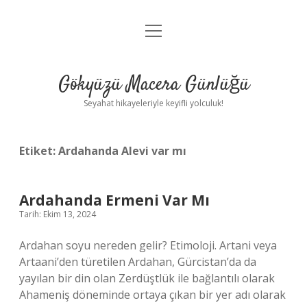
menüyü
Anasayfa
aç
Gizlilik Politikası
Gökyüzü Macera Günlüğü
Yasal Uyarı
Seyahat hikayeleriyle keyifli yolculuk!
Hakkımızda
Etiket:
Ardahanda Alevi var mı
Ardahanda Ermeni Var Mı
Tarih: Ekim 13, 2024
Ardahan soyu nereden gelir? Etimoloji. Artani veya
Artaani’den türetilen Ardahan, Gürcistan’da da
yayılan bir din olan Zerdüştlük ile bağlantılı olarak
Ahameniş döneminde ortaya çıkan bir yer adı olarak