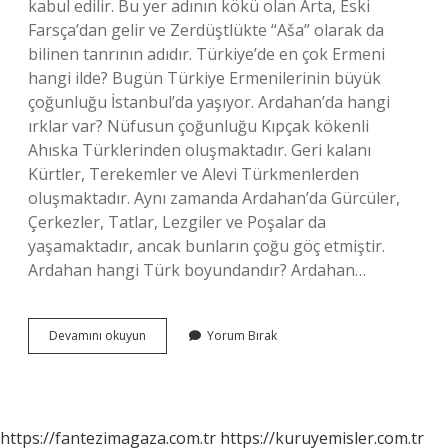
kabul edilir. Bu yer adının kökü olan Arta, Eski
Farsça’dan gelir ve Zerdüştlükte “Aša” olarak da
bilinen tanrının adıdır. Türkiye’de en çok Ermeni
hangi ilde? Bugün Türkiye Ermenilerinin büyük
çoğunluğu İstanbul’da yaşıyor. Ardahan’da hangi
ırklar var? Nüfusun çoğunluğu Kıpçak kökenli
Ahıska Türklerinden oluşmaktadır. Geri kalanı
Kürtler, Terekemler ve Alevi Türkmenlerden
oluşmaktadır. Aynı zamanda Ardahan’da Gürcüler,
Çerkezler, Tatlar, Lezgiler ve Poşalar da
yaşamaktadır, ancak bunların çoğu göç etmiştir.
Ardahan hangi Türk boyundandır? Ardahan…
Ardahanda
Devamını okuyun
Yorum Bırak
Ermeni
Var
Mı
https://fantezimagaza.com.tr
https://kuruyemisler.com.tr