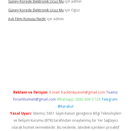
Güney Korede Elektronik Ucuz Mu
için
admin
Güney Korede Elektronik Ucuz Mu
için
Oğuz
Aşk Filmi Konusu Nedir
için
admin
üvenilir mi
elexbetgiris.org
Reklam ve İletişim:
E-mail:
backlinkpaneli@gmail.com
Teams:
forumhizmeti@gmail.com
Whatsapp: 0262 606 0 726
Telegram:
@karabul
Yasal Uyarı:
Sitemiz, 5651 Sayılı Kanun gereğince Bilgi Teknolojileri
ve İletişim Kurumu (BTK) tarafından onaylanmış bir Yer Sağlayıcı
olarak hizmet vermektedir. Bu nedenle, sitedeki içerikleri proaktif