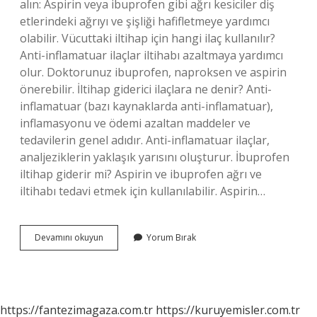
alın: Aspirin veya ibuprofen gibi ağrı kesiciler diş
etlerindeki ağrıyı ve şişliği hafifletmeye yardımcı
olabilir. Vücuttaki iltihap için hangi ilaç kullanılır?
Anti-inflamatuar ilaçlar iltihabı azaltmaya yardımcı
olur. Doktorunuz ibuprofen, naproksen ve aspirin
önerebilir. İltihap giderici ilaçlara ne denir? Anti-
inflamatuar (bazı kaynaklarda anti-inflamatuar),
inflamasyonu ve ödemi azaltan maddeler ve
tedavilerin genel adıdır. Anti-inflamatuar ilaçlar,
analjeziklerin yaklaşık yarısını oluşturur. İbuprofen
iltihap giderir mi? Aspirin ve ibuprofen ağrı ve
iltihabı tedavi etmek için kullanılabilir. Aspirin…
İLtihap
Devamını okuyun
Yorum Bırak
Giderici
Ağrı
Kesici
Hangisi
https://fantezimagaza.com.tr
https://kuruyemisler.com.tr