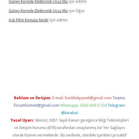
Güney Korede Elektronik Ucuz Mu
için
admin
Güney Korede Elektronik Ucuz Mu
için
Oğuz
Aşk Filmi Konusu Nedir
için
admin
s.org
Reklam ve İletişim:
E-mail:
backlinkpaneli@gmail.com
Teams:
forumhizmeti@gmail.com
Whatsapp: 0262 606 0 726
Telegram:
@karabul
Yasal Uyarı:
Sitemiz, 5651 Sayılı Kanun gereğince Bilgi Teknolojileri
ve İletişim Kurumu (BTK) tarafından onaylanmış bir Yer Sağlayıcı
olarak hizmet vermektedir. Bu nedenle, sitedeki içerikleri proaktif