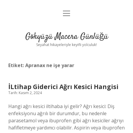
menüyü
Anasayfa
aç
Gizlilik Politikası
Gökyüzü Macera Günlüğü
Yasal Uyarı
Seyahat hikayeleriyle keyifli yolculuk!
Hakkımızda
Etiket:
Apranax ne işe yarar
İLtihap Giderici Ağrı Kesici Hangisi
Tarih: Kasım 2, 2024
Hangi ağrı kesici iltihaba iyi gelir? Ağrı kesici: Diş
enfeksiyonu ağrılı bir durumdur, bu nedenle
parasetamol veya ibuprofen gibi ağrı kesiciler ağrıyı
hafifletmeye yardımcı olabilir. Aspirin veya ibuprofen