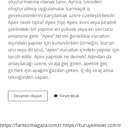
oluşturmasına olanak tanır. Ayrıca, önceden
oluşturulmuş uygulamalar karmaşık iş
gereksinimlerini karşılamak üzere özelleştirilebilir.
Apex nedir tıpta? Apex (tıp) Apex, koni veya piramit
şeklindeki bir yapının en yüksek veya en sivri ucu
anlamına gelir. “Apex” terimi genellikle vücudun
dışındaki yapılar için kullanılırken (örneğin, burun
ucu veya dil ucu), “apex” vücudun içindeki yapılar için
tercih edilir. Apex yapmak ne demek? Adından da
anlaşılacağı üzere, viraja geç giren, apekse geç
girmek için ayağını gazdan çeken, iç-dış viraj alma
tekniğinden sapan…
Apex
Devamını okuyun
Yorum Bırak
Etkisi
Nedir
https://fantezimagaza.com.tr
https://kuruyemisler.com.tr