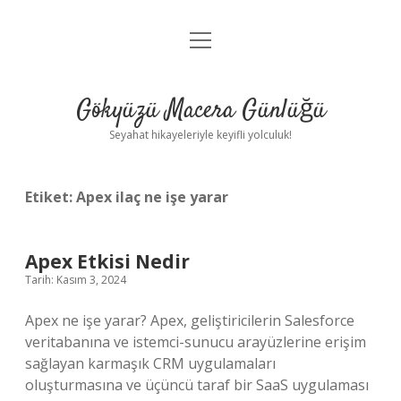
menüyü
Anasayfa
aç
Gizlilik Politikası
Gökyüzü Macera Günlüğü
Yasal Uyarı
Seyahat hikayeleriyle keyifli yolculuk!
Hakkımızda
Etiket:
Apex ilaç ne işe yarar
Apex Etkisi Nedir
Tarih: Kasım 3, 2024
Apex ne işe yarar? Apex, geliştiricilerin Salesforce
veritabanına ve istemci-sunucu arayüzlerine erişim
sağlayan karmaşık CRM uygulamaları
oluşturmasına ve üçüncü taraf bir SaaS uygulaması