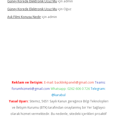
Güney Korede Elektronik Ucuz Mu
için
admin
Güney Korede Elektronik Ucuz Mu
için
Oğuz
Aşk Filmi Konusu Nedir
için
admin
üvenilir mi
elexbetgiris.org
Reklam ve İletişim:
E-mail:
backlinkpaneli@gmail.com
Teams:
forumhizmeti@gmail.com
Whatsapp: 0262 606 0 726
Telegram:
@karabul
Yasal Uyarı:
Sitemiz, 5651 Sayılı Kanun gereğince Bilgi Teknolojileri
ve İletişim Kurumu (BTK) tarafından onaylanmış bir Yer Sağlayıcı
olarak hizmet vermektedir. Bu nedenle, sitedeki içerikleri proaktif