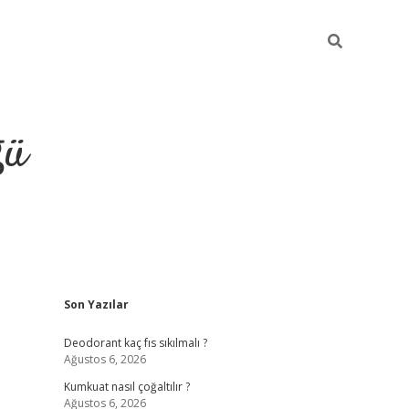
ğü
Sidebar
Son Yazılar
hiltonbet yeni giriş
betexper güvenilir 
Deodorant kaç fıs sıkılmalı ?
Ağustos 6, 2026
Kumkuat nasıl çoğaltılır ?
Ağustos 6, 2026