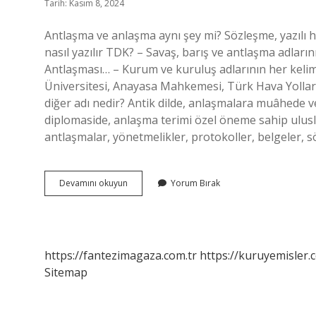
Tarih: Kasım 8, 2024
Antlaşma ve anlaşma aynı şey mi? Sözleşme, yazılı h
nasıl yazılır TDK? – Savaş, barış ve antlaşma adları
Antlaşması… – Kurum ve kuruluş adlarının her kelim
Üniversitesi, Anayasa Mahkemesi, Türk Hava Yoll
diğer adı nedir? Antik dilde, anlaşmalara muâhede 
diplomaside, anlaşma terimi özel öneme sahip ulusla
antlaşmalar, yönetmelikler, protokoller, belgeler,
Antlaşma
Devamını okuyun
Yorum Bırak
Mi
Anlaşma
Mı
https://fantezimagaza.com.tr
https://kuruyemisler.
Sitemap