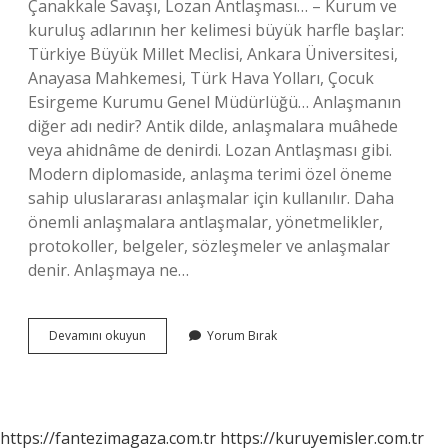
Çanakkale Savaşı, Lozan Antlaşması… – Kurum ve
kuruluş adlarının her kelimesi büyük harfle başlar:
Türkiye Büyük Millet Meclisi, Ankara Üniversitesi,
Anayasa Mahkemesi, Türk Hava Yolları, Çocuk
Esirgeme Kurumu Genel Müdürlüğü… Anlaşmanın
diğer adı nedir? Antik dilde, anlaşmalara muâhede
veya ahidnâme de denirdi. Lozan Antlaşması gibi.
Modern diplomaside, anlaşma terimi özel öneme
sahip uluslararası anlaşmalar için kullanılır. Daha
önemli anlaşmalara antlaşmalar, yönetmelikler,
protokoller, belgeler, sözleşmeler ve anlaşmalar
denir. Anlaşmaya ne…
Antlaşma
Devamını okuyun
Yorum Bırak
Mi
Anlaşma
Mı
https://fantezimagaza.com.tr
https://kuruyemisler.com.tr