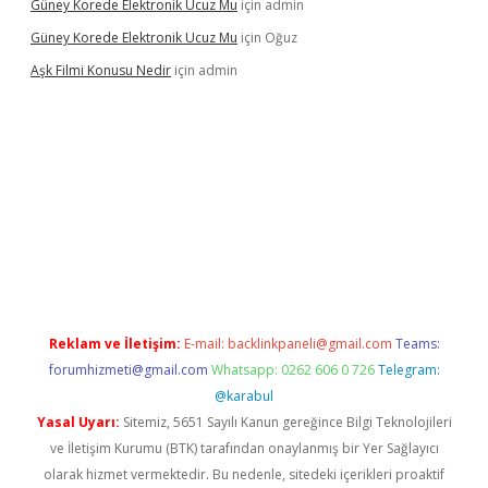
Güney Korede Elektronik Ucuz Mu
için
admin
Güney Korede Elektronik Ucuz Mu
için
Oğuz
Aşk Filmi Konusu Nedir
için
admin
üvenilir mi
elexbetgiris.org
Reklam ve İletişim:
E-mail:
backlinkpaneli@gmail.com
Teams:
forumhizmeti@gmail.com
Whatsapp: 0262 606 0 726
Telegram:
@karabul
Yasal Uyarı:
Sitemiz, 5651 Sayılı Kanun gereğince Bilgi Teknolojileri
ve İletişim Kurumu (BTK) tarafından onaylanmış bir Yer Sağlayıcı
olarak hizmet vermektedir. Bu nedenle, sitedeki içerikleri proaktif