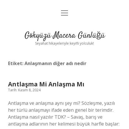
menüyü
Anasayfa
aç
Gizlilik Politikası
Gökyüzü Macera Günlüğü
Yasal Uyarı
Seyahat hikayeleriyle keyifli yolculuk!
Hakkımızda
Etiket:
Anlaşmanın diğer adı nedir
Antlaşma Mi Anlaşma Mı
Tarih: Kasım 8, 2024
Antlaşma ve anlaşma aynı şey mi? Sözleşme, yazılı
her türlü anlaşmayı ifade eden genel bir terimdir.
Antlaşma nasıl yazılır TDK? – Savaş, barış ve
antlaşma adlarının her kelimesi büyük harfle başlar: