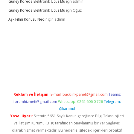
Güney Korede Elektronik Ucuz Mu
için
admin
Güney Korede Elektronik Ucuz Mu
için
Oğuz
Aşk Filmi Konusu Nedir
için
admin
güvenilir mi
elexbetgiris.org
Reklam ve İletişim:
E-mail:
backlinkpaneli@gmail.com
Teams:
forumhizmeti@gmail.com
Whatsapp: 0262 606 0 726
Telegram:
@karabul
Yasal Uyarı:
Sitemiz, 5651 Sayılı Kanun gereğince Bilgi Teknolojileri
ve İletişim Kurumu (BTK) tarafından onaylanmış bir Yer Sağlayıcı
olarak hizmet vermektedir. Bu nedenle, sitedeki içerikleri proaktif