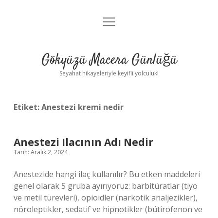
menüyü
Anasayfa
aç
Gizlilik Politikası
Gökyüzü Macera Günlüğü
Yasal Uyarı
Seyahat hikayeleriyle keyifli yolculuk!
Hakkımızda
Etiket:
Anestezi kremi nedir
Anestezi Ilacının Adı Nedir
Tarih: Aralık 2, 2024
Anestezide hangi ilaç kullanılır? Bu etken maddeleri
genel olarak 5 gruba ayırıyoruz: barbitüratlar (tiyo
ve metil türevleri), opioidler (narkotik analjezikler),
nöroleptikler, sedatif ve hipnotikler (bütirofenon ve