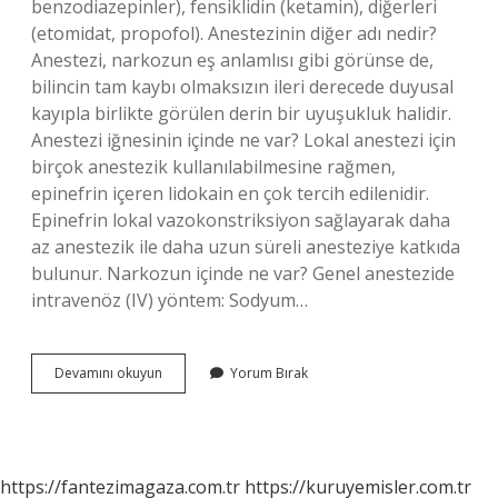
benzodiazepinler), fensiklidin (ketamin), diğerleri
(etomidat, propofol). Anestezinin diğer adı nedir?
Anestezi, narkozun eş anlamlısı gibi görünse de,
bilincin tam kaybı olmaksızın ileri derecede duyusal
kayıpla birlikte görülen derin bir uyuşukluk halidir.
Anestezi iğnesinin içinde ne var? Lokal anestezi için
birçok anestezik kullanılabilmesine rağmen,
epinefrin içeren lidokain en çok tercih edilenidir.
Epinefrin lokal vazokonstriksiyon sağlayarak daha
az anestezik ile daha uzun süreli anesteziye katkıda
bulunur. Narkozun içinde ne var? Genel anestezide
intravenöz (IV) yöntem: Sodyum…
Anestezi
Devamını okuyun
Yorum Bırak
Ilacının
Adı
Nedir
https://fantezimagaza.com.tr
https://kuruyemisler.com.tr