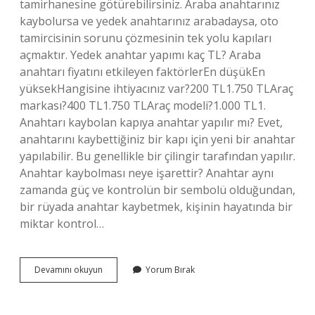
tamirhanesine götürebilirsiniz. Araba anahtarınız
kaybolursa ve yedek anahtarınız arabadaysa, oto
tamircisinin sorunu çözmesinin tek yolu kapıları
açmaktır. Yedek anahtar yapımı kaç TL? Araba
anahtarı fiyatını etkileyen faktörlerEn düşükEn
yüksekHangisine ihtiyacınız var?200 TL1.750 TLAraç
markası?400 TL1.750 TLAraç modeli?1.000 TL1.
Anahtarı kaybolan kapıya anahtar yapılır mı? Evet,
anahtarını kaybettiğiniz bir kapı için yeni bir anahtar
yapılabilir. Bu genellikle bir çilingir tarafından yapılır.
Anahtar kaybolması neye işarettir? Anahtar aynı
zamanda güç ve kontrolün bir sembolü olduğundan,
bir rüyada anahtar kaybetmek, kişinin hayatında bir
miktar kontrol…
Kaybolan
Devamını okuyun
Yorum Bırak
Anahtar
Için
Ne