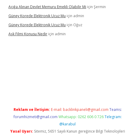
Açığa Alınan Devlet Memuru Emekli Olabilir Mi
için
Şermin
Güney Korede Elektronik Ucuz Mu
için
admin
Güney Korede Elektronik Ucuz Mu
için
Oğuz
Aşk Filmi Konusu Nedir
için
admin
üvenilir mi
elexbetgiris.org
Reklam ve İletişim:
E-mail:
backlinkpaneli@gmail.com
Teams:
forumhizmeti@gmail.com
Whatsapp: 0262 606 0 726
Telegram:
@karabul
Yasal Uyarı:
Sitemiz, 5651 Sayılı Kanun gereğince Bilgi Teknolojileri