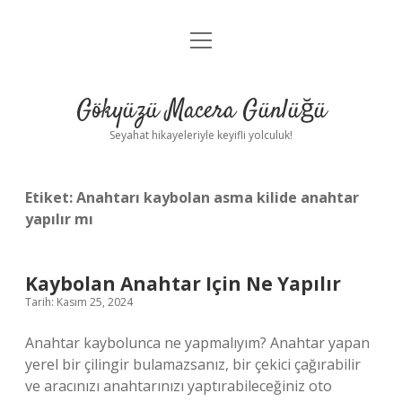
menüyü
Anasayfa
aç
Gizlilik Politikası
Gökyüzü Macera Günlüğü
Yasal Uyarı
Seyahat hikayeleriyle keyifli yolculuk!
Hakkımızda
Etiket:
Anahtarı kaybolan asma kilide anahtar
yapılır mı
Kaybolan Anahtar Için Ne Yapılır
Tarih: Kasım 25, 2024
Anahtar kaybolunca ne yapmalıyım? Anahtar yapan
yerel bir çilingir bulamazsanız, bir çekici çağırabilir
ve aracınızı anahtarınızı yaptırabileceğiniz oto