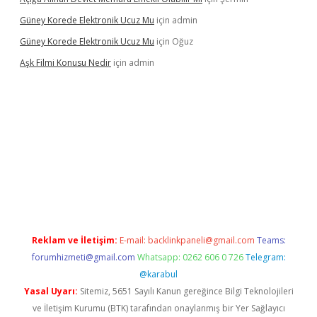
Güney Korede Elektronik Ucuz Mu
için
admin
Güney Korede Elektronik Ucuz Mu
için
Oğuz
Aşk Filmi Konusu Nedir
için
admin
üvenilir mi
elexbetgiris.org
Reklam ve İletişim:
E-mail:
backlinkpaneli@gmail.com
Teams:
forumhizmeti@gmail.com
Whatsapp: 0262 606 0 726
Telegram:
@karabul
Yasal Uyarı:
Sitemiz, 5651 Sayılı Kanun gereğince Bilgi Teknolojileri
ve İletişim Kurumu (BTK) tarafından onaylanmış bir Yer Sağlayıcı