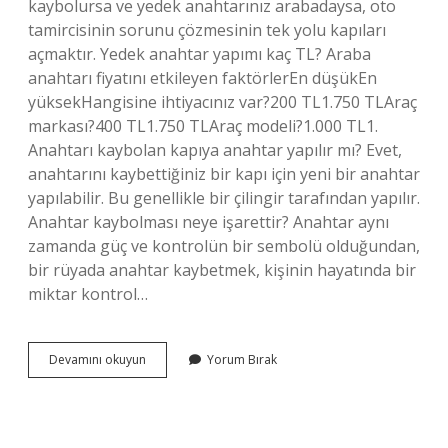
kaybolursa ve yedek anahtarınız arabadaysa, oto
tamircisinin sorunu çözmesinin tek yolu kapıları
açmaktır. Yedek anahtar yapımı kaç TL? Araba
anahtarı fiyatını etkileyen faktörlerEn düşükEn
yüksekHangisine ihtiyacınız var?200 TL1.750 TLAraç
markası?400 TL1.750 TLAraç modeli?1.000 TL1.
Anahtarı kaybolan kapıya anahtar yapılır mı? Evet,
anahtarını kaybettiğiniz bir kapı için yeni bir anahtar
yapılabilir. Bu genellikle bir çilingir tarafından yapılır.
Anahtar kaybolması neye işarettir? Anahtar aynı
zamanda güç ve kontrolün bir sembolü olduğundan,
bir rüyada anahtar kaybetmek, kişinin hayatında bir
miktar kontrol…
Kaybolan
Devamını okuyun
Yorum Bırak
Anahtar
Için
Ne
Yapılır