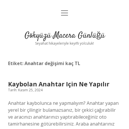
menüyü
Anasayfa
aç
Gizlilik Politikası
Gökyüzü Macera Günlüğü
Yasal Uyarı
Seyahat hikayeleriyle keyifli yolculuk!
Hakkımızda
Etiket:
Anahtar değişimi kaç TL
Kaybolan Anahtar Için Ne Yapılır
Tarih: Kasım 25, 2024
Anahtar kaybolunca ne yapmalıyım? Anahtar yapan
yerel bir çilingir bulamazsanız, bir çekici çağırabilir
ve aracınızı anahtarınızı yaptırabileceğiniz oto
tamirhanesine götürebilirsiniz. Araba anahtarınız