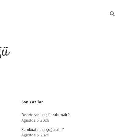
ğü
Sidebar
Son Yazılar
hiltonbet yeni giriş
betexper güvenilir 
Deodorant kaç fıs sıkılmalı ?
Ağustos 6, 2026
Kumkuat nasıl çoğaltılır ?
Ağustos 6, 2026