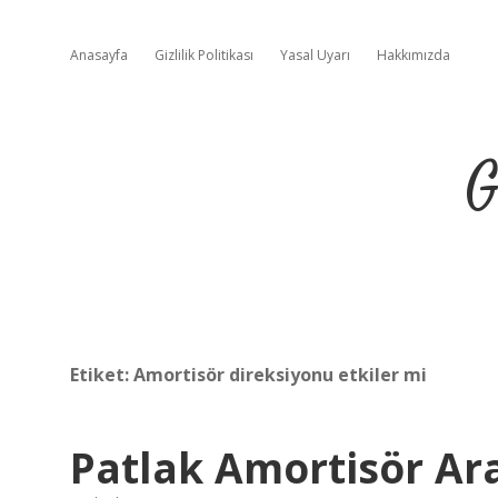
Anasayfa
Gizlilik Politikası
Yasal Uyarı
Hakkımızda
G
Etiket:
Amortisör direksiyonu etkiler mi
Patlak Amortisör Ara