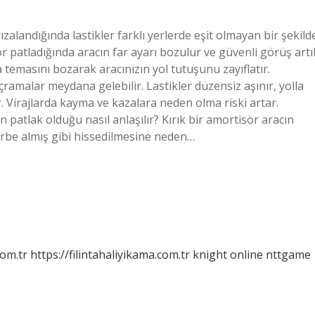
zalandığında lastikler farklı yerlerde eşit olmayan bir şekild
ör patladığında aracın far ayarı bozulur ve güvenli görüş artı
a temasını bozarak aracınızın yol tutuşunu zayıflatır.
ramalar meydana gelebilir. Lastikler düzensiz aşınır, yolla
. Virajlarda kayma ve kazalara neden olma riski artar.
 patlak olduğu nasıl anlaşılır? Kırık bir amortisör aracın
arbe almış gibi hissedilmesine neden…
com.tr
https://filintahaliyikama.com.tr
knight online
nttgame