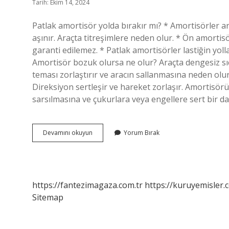
Tarih: Ekim 14, 2024
Patlak amortisör yolda bırakır mı? * Amortisörler arı
aşınır. Araçta titreşimlere neden olur. * Ön amortis
garanti edilemez. * Patlak amortisörler lastiğin yoll
Amortisör bozuk olursa ne olur? Araçta dengesiz sıç
teması zorlaştırır ve aracın sallanmasına neden olur
Direksiyon sertleşir ve hareket zorlaşır. Amortisörün
sarsılmasına ve çukurlara veya engellere sert bir d
Patlak
Devamını okuyun
Yorum Bırak
Amortisör
Araca
Zarar
Verir
Mi
https://fantezimagaza.com.tr
https://kuruyemisler.
Sitemap