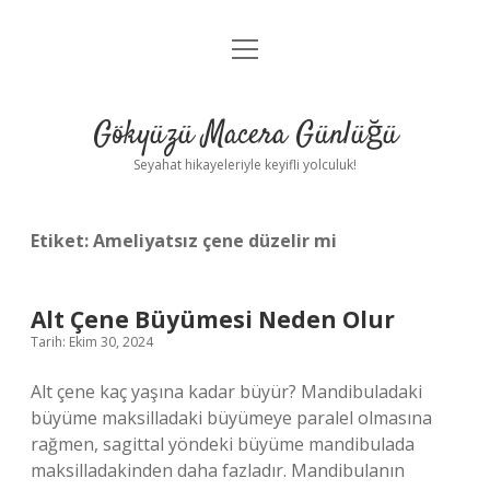
menüyü
Anasayfa
aç
Gizlilik Politikası
Gökyüzü Macera Günlüğü
Yasal Uyarı
Seyahat hikayeleriyle keyifli yolculuk!
Hakkımızda
Etiket:
Ameliyatsız çene düzelir mi
Alt Çene Büyümesi Neden Olur
Tarih: Ekim 30, 2024
Alt çene kaç yaşına kadar büyür? Mandibuladaki
büyüme maksilladaki büyümeye paralel olmasına
rağmen, sagittal yöndeki büyüme mandibulada
maksilladakinden daha fazladır. Mandibulanın