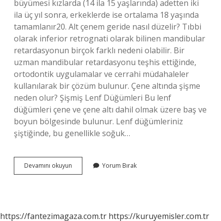
büyümesi kızlarda (14 ila 15 yaşlarında) adetten iki
ila üç yıl sonra, erkeklerde ise ortalama 18 yaşında
tamamlanır20. Alt çenem geride nasıl düzelir? Tıbbi
olarak inferior retrognati olarak bilinen mandibular
retardasyonun birçok farklı nedeni olabilir. Bir
uzman mandibular retardasyonu teşhis ettiğinde,
ortodontik uygulamalar ve cerrahi müdahaleler
kullanılarak bir çözüm bulunur. Çene altında şişme
neden olur? Şişmiş Lenf Düğümleri Bu lenf
düğümleri çene ve çene altı dahil olmak üzere baş ve
boyun bölgesinde bulunur. Lenf düğümleriniz
şiştiğinde, bu genellikle soğuk…
Alt
Devamını okuyun
Yorum Bırak
Çene
Büyümesi
Neden
Olur
https://fantezimagaza.com.tr
https://kuruyemisler.com.tr