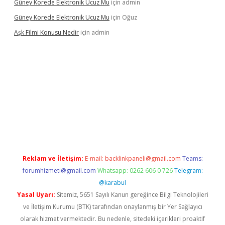
Güney Korede Elektronik Ucuz Mu
için
admin
Güney Korede Elektronik Ucuz Mu
için
Oğuz
Aşk Filmi Konusu Nedir
için
admin
üvenilir mi
elexbetgiris.org
Reklam ve İletişim:
E-mail:
backlinkpaneli@gmail.com
Teams:
forumhizmeti@gmail.com
Whatsapp: 0262 606 0 726
Telegram:
@karabul
Yasal Uyarı:
Sitemiz, 5651 Sayılı Kanun gereğince Bilgi Teknolojileri
ve İletişim Kurumu (BTK) tarafından onaylanmış bir Yer Sağlayıcı
olarak hizmet vermektedir. Bu nedenle, sitedeki içerikleri proaktif