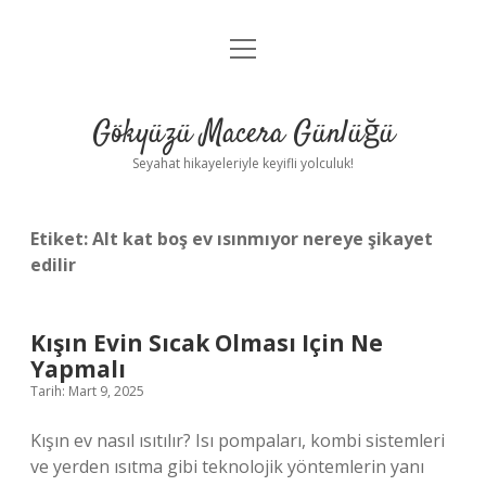
menüyü
Anasayfa
aç
Gizlilik Politikası
Gökyüzü Macera Günlüğü
Yasal Uyarı
Seyahat hikayeleriyle keyifli yolculuk!
Hakkımızda
Etiket:
Alt kat boş ev ısınmıyor nereye şikayet
edilir
Kışın Evin Sıcak Olması Için Ne
Yapmalı
Tarih: Mart 9, 2025
Kışın ev nasıl ısıtılır? Isı pompaları, kombi sistemleri
ve yerden ısıtma gibi teknolojik yöntemlerin yanı