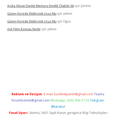
Açığa Alınan Devlet Memuru Emekli Olabilir Mi
için
Şermin
Güney Korede Elektronik Ucuz Mu
için
admin
Güney Korede Elektronik Ucuz Mu
için
Oğuz
Aşk Filmi Konusu Nedir
için
admin
üvenilir mi
elexbetgiris.org
Reklam ve İletişim:
E-mail:
backlinkpaneli@gmail.com
Teams:
forumhizmeti@gmail.com
Whatsapp: 0262 606 0 726
Telegram:
@karabul
Yasal Uyarı:
Sitemiz, 5651 Sayılı Kanun gereğince Bilgi Teknolojileri