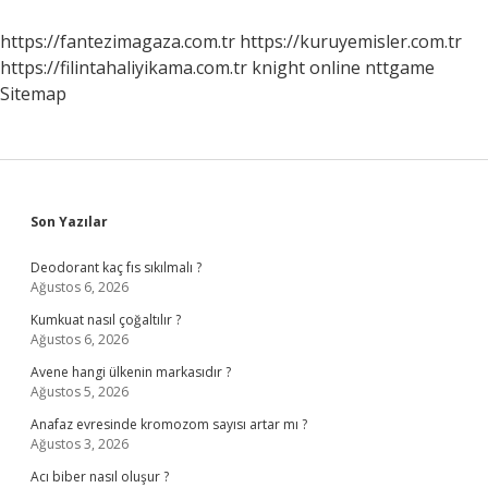
Için
Ne
https://fantezimagaza.com.tr
https://kuruyemisler.com.tr
Yapmalı
https://filintahaliyikama.com.tr
knight online
nttgame
Sitemap
Sidebar
Son Yazılar
Deodorant kaç fıs sıkılmalı ?
Ağustos 6, 2026
Kumkuat nasıl çoğaltılır ?
Ağustos 6, 2026
Avene hangi ülkenin markasıdır ?
Ağustos 5, 2026
Anafaz evresinde kromozom sayısı artar mı ?
Ağustos 3, 2026
Acı biber nasıl oluşur ?