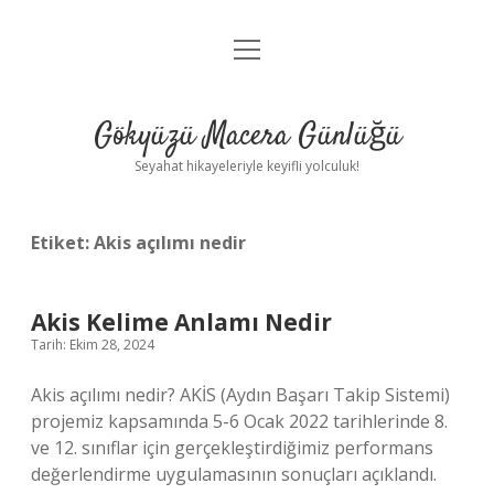
menüyü
Anasayfa
aç
Gizlilik Politikası
Gökyüzü Macera Günlüğü
Yasal Uyarı
Seyahat hikayeleriyle keyifli yolculuk!
Hakkımızda
Etiket:
Akis açılımı nedir
Akis Kelime Anlamı Nedir
Tarih: Ekim 28, 2024
Akis açılımı nedir? AKİS (Aydın Başarı Takip Sistemi)
projemiz kapsamında 5-6 Ocak 2022 tarihlerinde 8.
ve 12. sınıflar için gerçekleştirdiğimiz performans
değerlendirme uygulamasının sonuçları açıklandı.