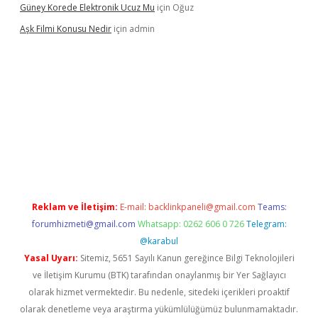
Güney Korede Elektronik Ucuz Mu
için
Oğuz
Aşk Filmi Konusu Nedir
için
admin
venilir mi
elexbetgiris.org
Reklam ve İletişim:
E-mail:
backlinkpaneli@gmail.com
Teams:
forumhizmeti@gmail.com
Whatsapp: 0262 606 0 726
Telegram:
@karabul
Yasal Uyarı:
Sitemiz, 5651 Sayılı Kanun gereğince Bilgi Teknolojileri
ve İletişim Kurumu (BTK) tarafından onaylanmış bir Yer Sağlayıcı
olarak hizmet vermektedir. Bu nedenle, sitedeki içerikleri proaktif
olarak denetleme veya araştırma yükümlülüğümüz bulunmamaktadır.