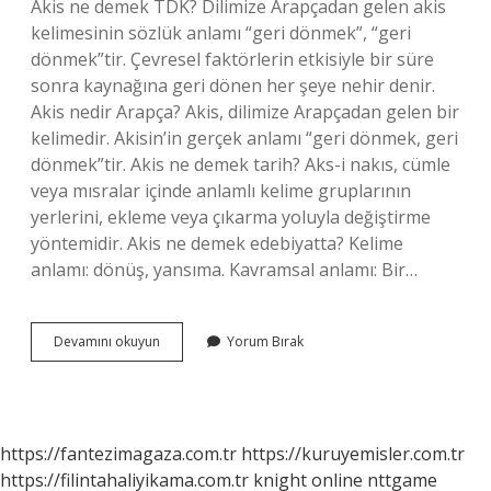
Akis ne demek TDK? Dilimize Arapçadan gelen akis
kelimesinin sözlük anlamı “geri dönmek”, “geri
dönmek”tir. Çevresel faktörlerin etkisiyle bir süre
sonra kaynağına geri dönen her şeye nehir denir.
Akis nedir Arapça? Akis, dilimize Arapçadan gelen bir
kelimedir. Akisin’in gerçek anlamı “geri dönmek, geri
dönmek”tir. Akis ne demek tarih? Aks-i nakıs, cümle
veya mısralar içinde anlamlı kelime gruplarının
yerlerini, ekleme veya çıkarma yoluyla değiştirme
yöntemidir. Akis ne demek edebiyatta? Kelime
anlamı: dönüş, yansıma. Kavramsal anlamı: Bir…
Akis
Devamını okuyun
Yorum Bırak
Kelime
Anlamı
Nedir
https://fantezimagaza.com.tr
https://kuruyemisler.com.tr
https://filintahaliyikama.com.tr
knight online
nttgame