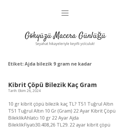
menüyü
Anasayfa
aç
Gizlilik Politikası
Gökyüzü Macera Günlüğü
Yasal Uyarı
Seyahat hikayeleriyle keyifli yolculuk!
Hakkımızda
Etiket:
Ajda bilezik 9 gram ne kadar
Kibrit Çöpü Bilezik Kaç Gram
Tarih: Ekim 26, 2024
10 gr kibrit çöpü bilezik kaç TL? T51 Tuğrul Altın
T51 Tuğrul Altın 10 Gr (Gram) 22 Ayar Kibrit Çöpü
BileklikAhlatcı 10 gr 22 Ayar Ajda
BileklikFiyatı30.408,26 TL29. 22 ayar kibrit çöpü