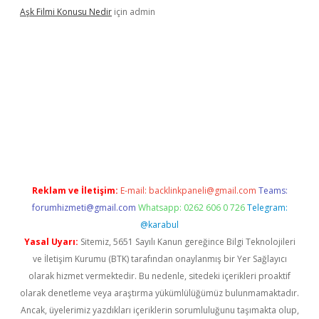
Aşk Filmi Konusu Nedir
için
admin
venilir mi
elexbetgiris.org
Reklam ve İletişim:
E-mail:
backlinkpaneli@gmail.com
Teams:
forumhizmeti@gmail.com
Whatsapp: 0262 606 0 726
Telegram:
@karabul
Yasal Uyarı:
Sitemiz, 5651 Sayılı Kanun gereğince Bilgi Teknolojileri
ve İletişim Kurumu (BTK) tarafından onaylanmış bir Yer Sağlayıcı
olarak hizmet vermektedir. Bu nedenle, sitedeki içerikleri proaktif
olarak denetleme veya araştırma yükümlülüğümüz bulunmamaktadır.
Ancak, üyelerimiz yazdıkları içeriklerin sorumluluğunu taşımakta olup,