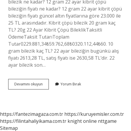
bilezik ne kadar? 12 gram 22 ayar kibrit çöpü
bileziğin fiyatı ne kadar? 12 gram 22 ayar kibrit çöpü
bileziğin fiyatı güncel altın fiyatlarına göre 23.000 ile
25 TL arasındadır. Kibrit çöpü bilezik 20 gram kaç
TL? 20g 22 Ayar Kibrit Çöpü BileklikTaksitli
ÖdemeTaksit TutarıToplam
Tutar0229.881,34₺59.762,68₺0320.112,44₺60. 10
gram bilezik kaç TL? 22 ayar bileziğin bugünkü alış
fiyatı 2613,28 TL, satış fiyatı ise 2630,58 TL’dir. 22
ayar bilezik son…
Kibrit
Devamını okuyun
Yorum Bırak
Çöpü
Bilezik
Kaç
Gram
https://fantezimagaza.com.tr
https://kuruyemisler.com.tr
https://filintahaliyikama.com.tr
knight online
nttgame
Sitemap