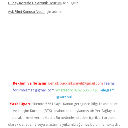
Güney Korede Elektronik Ucuz Mu
için
Oğuz
Aşk Filmi Konusu Nedir
için
admin
üvenilir mi
elexbetgiris.org
Reklam ve İletişim:
E-mail:
backlinkpaneli@gmail.com
Teams:
forumhizmeti@gmail.com
Whatsapp: 0262 606 0 726
Telegram:
@karabul
Yasal Uyarı:
Sitemiz, 5651 Sayılı Kanun gereğince Bilgi Teknolojileri
ve İletişim Kurumu (BTK) tarafından onaylanmış bir Yer Sağlayıcı
olarak hizmet vermektedir. Bu nedenle, sitedeki içerikleri proaktif
olarak denetleme veya araştırma yükümlülüğümüz bulunmamaktadır.