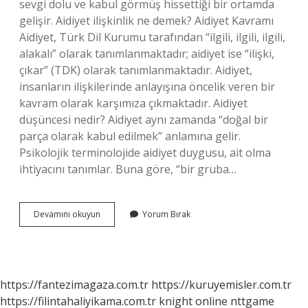
sevgi dolu ve kabul görmüş hissettiği bir ortamda
gelişir. Aidiyet ilişkinlik ne demek? Aidiyet Kavramı
Aidiyet, Türk Dil Kurumu tarafından “ilgili, ilgili, ilgili,
alakalı” olarak tanımlanmaktadır; aidiyet ise “ilişki,
çıkar” (TDK) olarak tanımlanmaktadır. Aidiyet,
insanların ilişkilerinde anlayışına öncelik veren bir
kavram olarak karşımıza çıkmaktadır. Aidiyet
düşüncesi nedir? Aidiyet aynı zamanda “doğal bir
parça olarak kabul edilmek” anlamına gelir.
Psikolojik terminolojide aidiyet duygusu, ait olma
ihtiyacını tanımlar. Buna göre, “bir gruba…
Aidiyet
Devamını okuyun
Yorum Bırak
Bağı
Ne
Demek
https://fantezimagaza.com.tr
https://kuruyemisler.com.tr
https://filintahaliyikama.com.tr
knight online
nttgame