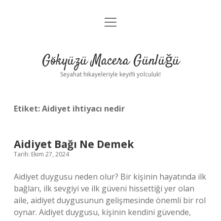
menüyü
Anasayfa
aç
Gizlilik Politikası
Gökyüzü Macera Günlüğü
Yasal Uyarı
Seyahat hikayeleriyle keyifli yolculuk!
Hakkımızda
Etiket:
Aidiyet ihtiyacı nedir
Aidiyet Bağı Ne Demek
Tarih: Ekim 27, 2024
Aidiyet duygusu neden olur? Bir kişinin hayatında ilk
bağları, ilk sevgiyi ve ilk güveni hissettiği yer olan
aile, aidiyet duygusunun gelişmesinde önemli bir rol
oynar. Aidiyet duygusu, kişinin kendini güvende,