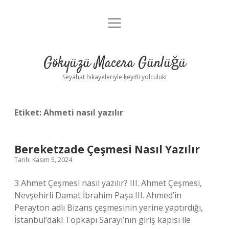
menüyü
Anasayfa
aç
Gizlilik Politikası
Gökyüzü Macera Günlüğü
Yasal Uyarı
Seyahat hikayeleriyle keyifli yolculuk!
Hakkımızda
Etiket:
Ahmeti nasıl yazılır
Bereketzade Çeşmesi Nasıl Yazılır
Tarih: Kasım 5, 2024
3 Ahmet Çeşmesi nasıl yazılır? III. Ahmet Çeşmesi,
Nevşehirli Damat İbrahim Paşa III. Ahmed’in
Perayton adlı Bizans çeşmesinin yerine yaptırdığı,
İstanbul’daki Topkapı Sarayı’nın giriş kapısı ile