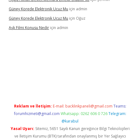
Güney Korede Elektronik Ucuz Mu
için
admin
Güney Korede Elektronik Ucuz Mu
için
Oğuz
Aşk Filmi Konusu Nedir
için
admin
üvenilir mi
elexbetgiris.org
Reklam ve İletişim:
E-mail:
backlinkpaneli@gmail.com
Teams:
forumhizmeti@gmail.com
Whatsapp: 0262 606 0 726
Telegram:
@karabul
Yasal Uyarı:
Sitemiz, 5651 Sayılı Kanun gereğince Bilgi Teknolojileri
ve İletişim Kurumu (BTK) tarafından onaylanmış bir Yer Sağlayıcı