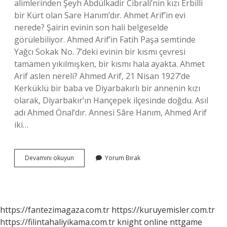
alimlerinden Şeyh Abdülkadir Cibrali’nin kızı Erbilli
bir Kürt olan Sare Hanım’dır. Ahmet Arif’in evi
nerede? Şairin evinin son hali belgeselde
görülebiliyor. Ahmed Arif’in Fatih Paşa semtinde
Yağcı Sokak No. 7’deki evinin bir kısmı çevresi
tamamen yıkılmışken, bir kısmı hala ayakta. Ahmet
Arif aslen nereli? Ahmed Arif, 21 Nisan 1927’de
Kerküklü bir baba ve Diyarbakırlı bir annenin kızı
olarak, Diyarbakır’ın Hançepek ilçesinde doğdu. Asıl
adı Ahmed Önal’dır. Annesi Sâre Hanım, Ahmed Arif
iki…
Ahmet
Devamını okuyun
Yorum Bırak
Arif
Mezarı
Nerede
https://fantezimagaza.com.tr
https://kuruyemisler.com.tr
https://filintahaliyikama.com.tr
knight online
nttgame