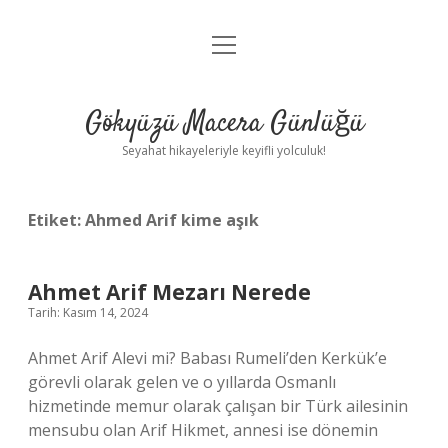
menüyü
Anasayfa
aç
Gizlilik Politikası
Gökyüzü Macera Günlüğü
Yasal Uyarı
Seyahat hikayeleriyle keyifli yolculuk!
Hakkımızda
Etiket:
Ahmed Arif kime aşık
Ahmet Arif Mezarı Nerede
Tarih: Kasım 14, 2024
Ahmet Arif Alevi mi? Babası Rumeli’den Kerkük’e
görevli olarak gelen ve o yıllarda Osmanlı
hizmetinde memur olarak çalışan bir Türk ailesinin
mensubu olan Arif Hikmet, annesi ise dönemin