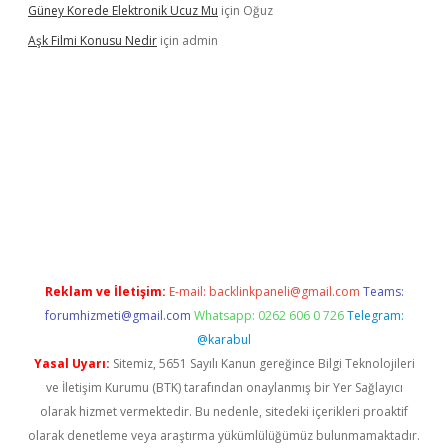
Güney Korede Elektronik Ucuz Mu
için
Oğuz
Aşk Filmi Konusu Nedir
için
admin
üvenilir mi
elexbetgiris.org
Reklam ve İletişim:
E-mail:
backlinkpaneli@gmail.com
Teams:
forumhizmeti@gmail.com
Whatsapp: 0262 606 0 726
Telegram:
@karabul
Yasal Uyarı:
Sitemiz, 5651 Sayılı Kanun gereğince Bilgi Teknolojileri
ve İletişim Kurumu (BTK) tarafından onaylanmış bir Yer Sağlayıcı
olarak hizmet vermektedir. Bu nedenle, sitedeki içerikleri proaktif
olarak denetleme veya araştırma yükümlülüğümüz bulunmamaktadır.