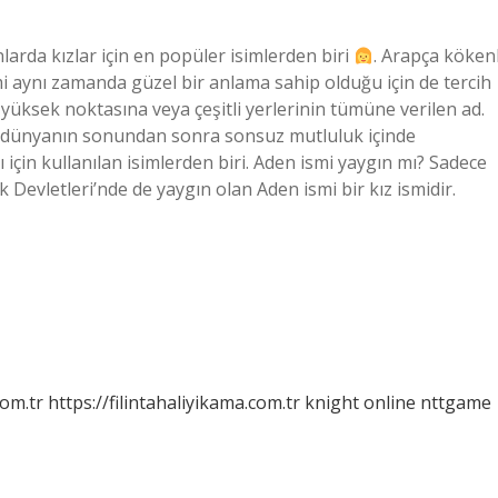
rda kızlar için en popüler isimlerden biri
. Arapça kökenl
i aynı zamanda güzel bir anlama sahip olduğu için de tercih
ksek noktasına veya çeşitli yerlerinin tümüne verilen ad.
a dünyanın sonundan sonra sonsuz mutluluk içinde
 için kullanılan isimlerden biri. Aden ismi yaygın mı? Sadece
 Devletleri’nde de yaygın olan Aden ismi bir kız ismidir.
com.tr
https://filintahaliyikama.com.tr
knight online
nttgame