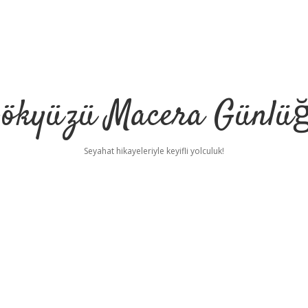
ökyüzü Macera Günlü
Seyahat hikayeleriyle keyifli yolculuk!