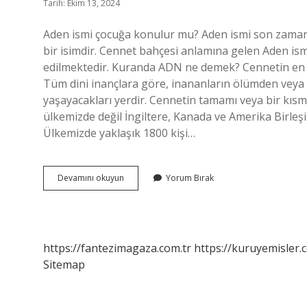
Tarih: Ekim 13, 2024
Aden ismi çocuğa konulur mu? Aden ismi son zamanla
bir isimdir. Cennet bahçesi anlamına gelen Aden ism
edilmektedir. Kuranda ADN ne demek? Cennetin en yü
Tüm dini inançlara göre, inananların ölümden vey
yaşayacakları yerdir. Cennetin tamamı veya bir kısmı
ülkemizde değil İngiltere, Kanada ve Amerika Birleşik
Ülkemizde yaklaşık 1800 kişi…
Aden
Devamını okuyun
Yorum Bırak
Mi
Adn
Mı
https://fantezimagaza.com.tr
https://kuruyemisler.
Sitemap