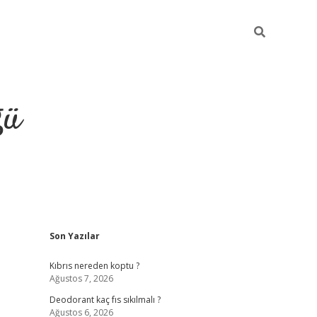
ğü
Sidebar
Son Yazılar
hiltonbet yeni giriş
betexper güvenilir 
Kıbrıs nereden koptu ?
Ağustos 7, 2026
Deodorant kaç fıs sıkılmalı ?
Ağustos 6, 2026