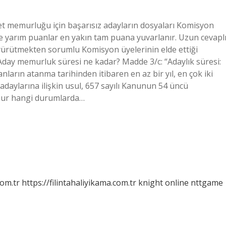
et memurluğu için başarısız adayların dosyaları Komisyon
ve yarım puanlar en yakın tam puana yuvarlanır. Uzun cevaplı
ri yürütmekten sorumlu Komisyon üyelerinin elde ettiği
. Aday memurluk süresi ne kadar? Madde 3/c: “Adaylık süresi:
nların atanma tarihinden itibaren en az bir yıl, en çok iki
 adaylarına ilişkin usul, 657 sayılı Kanunun 54 üncü
emur hangi durumlarda…
com.tr
https://filintahaliyikama.com.tr
knight online
nttgame