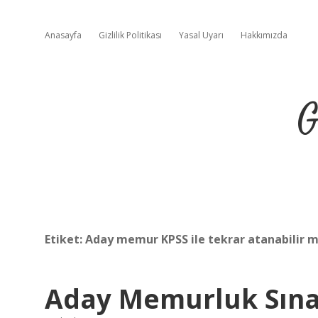
Anasayfa
Gizlilik Politikası
Yasal Uyarı
Hakkımızda
G
Etiket:
Aday memur KPSS ile tekrar atanabilir m
Aday Memurluk Sınavı