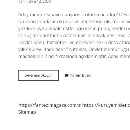
Tarih: Ekim 12, 2024
Aday memur sınavda başarısız olursa ne olur? Devl
tarafından tekrar okunur ve değerlendirilir. Yarım 
yazılı ve uygulamalı testler için kesin puan, testle
sonuçların aritmetik ortalaması alınarak belirlenir
Devlet kamu hizmetleri ve görevlerine ilk defa atana
yıllık süreyi ifade eder.” Nitekim, Devlet memurluğu
maddesinin 2 nci fıkrasında açıklanmıştır. Aday m
Aday
Devamını okuyun
Yorum Bırak
Memurluk
Sınavına
Kaç
Kez
Girilebilir
https://fantezimagaza.com.tr
https://kuruyemisler.
Sitemap