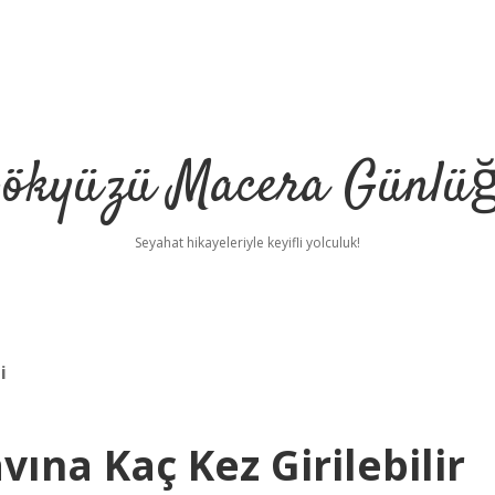
ökyüzü Macera Günlü
Seyahat hikayeleriyle keyifli yolculuk!
i
na Kaç Kez Girilebilir