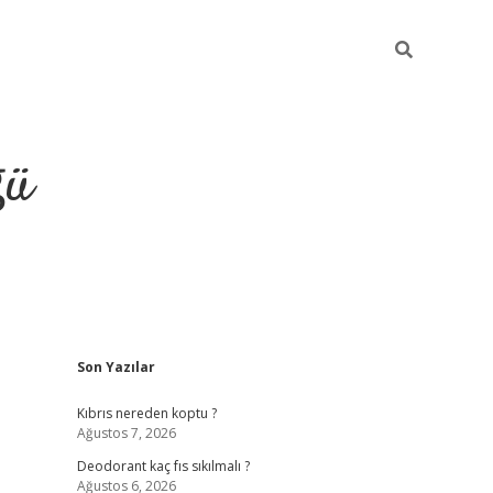
ğü
Sidebar
Son Yazılar
hiltonbet yeni giriş
betexper güvenilir 
Kıbrıs nereden koptu ?
Ağustos 7, 2026
Deodorant kaç fıs sıkılmalı ?
Ağustos 6, 2026