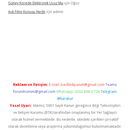
Güney Korede Elektronik Ucuz Mu
için
Oğuz
Aşk Filmi Konusu Nedir
için
admin
üvenilir mi
elexbetgiris.org
Reklam ve İletişim:
E-mail:
backlinkpaneli@gmail.com
Teams:
forumhizmeti@gmail.com
Whatsapp: 0262 606 0 726
Telegram:
@karabul
Yasal Uyarı:
Sitemiz, 5651 Sayılı Kanun gereğince Bilgi Teknolojileri
ve İletişim Kurumu (BTK) tarafından onaylanmış bir Yer Sağlayıcı
olarak hizmet vermektedir. Bu nedenle, sitedeki içerikleri proaktif
olarak denetleme veya araştırma yükümlülüğümüz bulunmamaktadır.