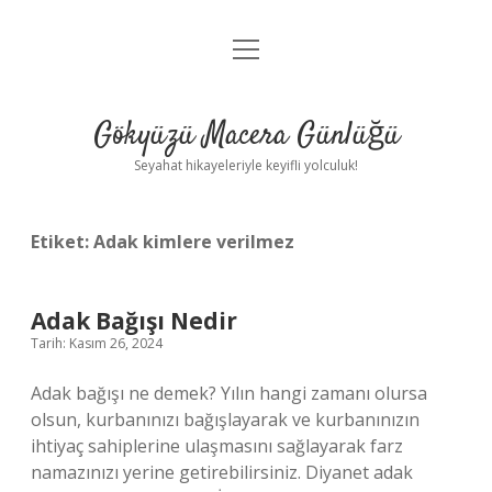
menüyü
Anasayfa
aç
Gizlilik Politikası
Gökyüzü Macera Günlüğü
Yasal Uyarı
Seyahat hikayeleriyle keyifli yolculuk!
Hakkımızda
Etiket:
Adak kimlere verilmez
Adak Bağışı Nedir
Tarih: Kasım 26, 2024
Adak bağışı ne demek? Yılın hangi zamanı olursa
olsun, kurbanınızı bağışlayarak ve kurbanınızın
ihtiyaç sahiplerine ulaşmasını sağlayarak farz
namazınızı yerine getirebilirsiniz. Diyanet adak