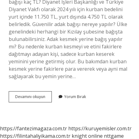
bağışı kaç TL? Diyanet İşleri Başkanlığı ve Türkiye
Diyanet Vakfı olarak 2024 yılı için kurban bedelini
yurt içinde 11.750 TL, yurt dışında 4.750 TL olarak
belirledik. Güvenilir adak bağışı nereye yapılır? Ülke
genelindeki herhangi bir Kızılay şubesine bağışta
bulunabilirsiniz. Adak kesmek yerine bağış yapılır
mı? Bu nedenle kurban kesmeyi ve etini fakirlere
dağıtmayı adayan kişi, sadece kurban keserek
yeminini yerine getirmiş olur. Bu bakımdan kurban
kesmek yerine fakirlere para vererek veya ayni mal
sağlayarak bu yemin yerine…
Adak
Devamını okuyun
Yorum Bırak
Bağışı
Nedir
https://fantezimagaza.com.tr
https://kuruyemisler.com.tr
https://filintahaliyikama.com.tr
knight online
nttgame