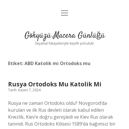
menüyü
Anasayfa
aç
Gizlilik Politikası
Gökyüzü Macera Günlüğü
Yasal Uyarı
Seyahat hikayeleriyle keyifli yolculuk!
Hakkımızda
Etiket:
ABD Katolik mi Ortodoks mu
Rusya Ortodoks Mu Katolik Mi
Tarih: Kasım 7, 2024
Rusya ne zaman Ortodoks oldu? Novgorod’da
kurulan ve ilk Rus devleti olarak kabul edilen
Knezlik, Kiev’e doğru genişledi ve Kiev Rus olarak
tanındı. Rus Ortodoks Kilisesi 1589’da bağımsız bir