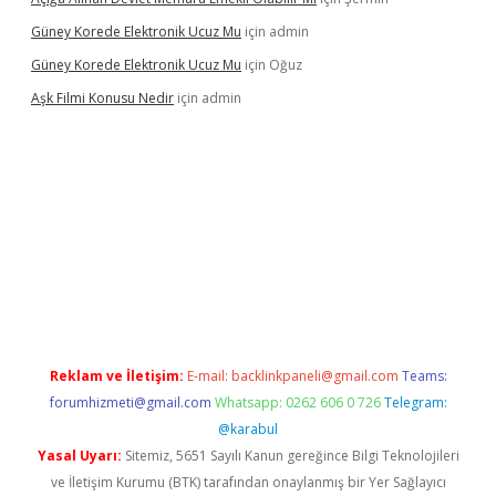
Güney Korede Elektronik Ucuz Mu
için
admin
Güney Korede Elektronik Ucuz Mu
için
Oğuz
Aşk Filmi Konusu Nedir
için
admin
üvenilir mi
elexbetgiris.org
Reklam ve İletişim:
E-mail:
backlinkpaneli@gmail.com
Teams:
forumhizmeti@gmail.com
Whatsapp: 0262 606 0 726
Telegram:
@karabul
Yasal Uyarı:
Sitemiz, 5651 Sayılı Kanun gereğince Bilgi Teknolojileri
ve İletişim Kurumu (BTK) tarafından onaylanmış bir Yer Sağlayıcı