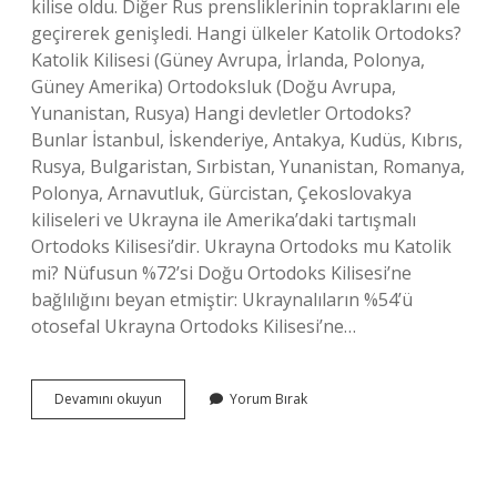
kilise oldu. Diğer Rus prensliklerinin topraklarını ele
geçirerek genişledi. Hangi ülkeler Katolik Ortodoks?
Katolik Kilisesi (Güney Avrupa, İrlanda, Polonya,
Güney Amerika) Ortodoksluk (Doğu Avrupa,
Yunanistan, Rusya) Hangi devletler Ortodoks?
Bunlar İstanbul, İskenderiye, Antakya, Kudüs, Kıbrıs,
Rusya, Bulgaristan, Sırbistan, Yunanistan, Romanya,
Polonya, Arnavutluk, Gürcistan, Çekoslovakya
kiliseleri ve Ukrayna ile Amerika’daki tartışmalı
Ortodoks Kilisesi’dir. Ukrayna Ortodoks mu Katolik
mi? Nüfusun %72’si Doğu Ortodoks Kilisesi’ne
bağlılığını beyan etmiştir: Ukraynalıların %54’ü
otosefal Ukrayna Ortodoks Kilisesi’ne…
Rusya
Devamını okuyun
Yorum Bırak
Ortodoks
Mu
Katolik
Mi