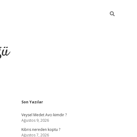
ğü
Sidebar
Son Yazılar
hiltonbet yeni giriş
betexper güvenilir 
Veysel Medet Avcı kimdir ?
Ağustos 9, 2026
Kıbrıs nereden koptu ?
Ağustos 7, 2026