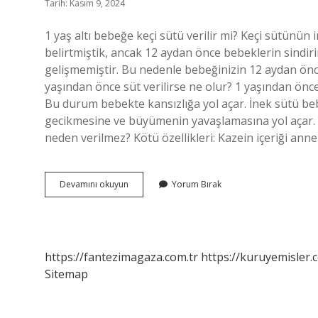
Tarih: Kasım 9, 2024
1 yaş altı bebeğe keçi sütü verilir mi? Keçi sütünü
belirtmiştik, ancak 12 aydan önce bebeklerin sindiri
gelişmemiştir. Bu nedenle bebeğinizin 12 aydan önce
yaşından önce süt verilirse ne olur? 1 yaşından önc
Bu durum bebekte kansızlığa yol açar. İnek sütü beb
gecikmesine ve büyümenin yavaşlamasına yol açar. İ
neden verilmez? Kötü özellikleri: Kazein içeriği an
1
Devamını okuyun
Yorum Bırak
Yaşından
Önce
Keçi
Sütü
Verilir
https://fantezimagaza.com.tr
https://kuruyemisler.
Mi
Sitemap