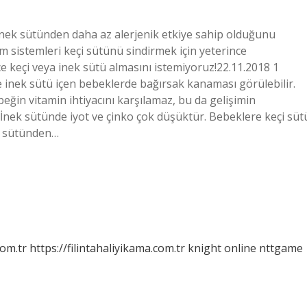
n inek sütünden daha az alerjenik etkiye sahip olduğunu
m sistemleri keçi sütünü sindirmek için yeterince
 keçi veya inek sütü almasını istemiyoruz!22.11.2018 1
e inek sütü içen bebeklerde bağırsak kanaması görülebilir.
eğin vitamin ihtiyacını karşılamaz, bu da gelişimin
nek sütünde iyot ve çinko çok düşüktür. Bebeklere keçi süt
ne sütünden…
com.tr
https://filintahaliyikama.com.tr
knight online
nttgame