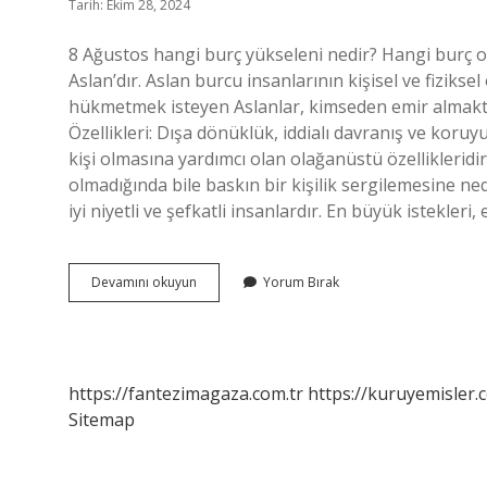
Tarih: Ekim 28, 2024
8 Ağustos hangi burç yükseleni nedir? Hangi burç ol
Aslan’dır. Aslan burcu insanlarının kişisel ve fizik
hükmetmek isteyen Aslanlar, kimseden emir almakt
Özellikleri: Dışa dönüklük, iddialı davranış ve koru
kişi olmasına yardımcı olan olağanüstü özellikleridi
olmadığında bile baskın bir kişilik sergilemesine ne
iyi niyetli ve şefkatli insanlardır. En büyük istekleri
8
Devamını okuyun
Yorum Bırak
Ağustos
Hangi
Burç
Yükselen
https://fantezimagaza.com.tr
https://kuruyemisler.
Sitemap