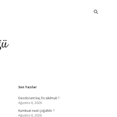
ğü
Sidebar
Son Yazılar
hiltonbet yeni giriş
Deodorant kaç fıs sıkılmalı ?
Ağustos 6, 2026
Kumkuat nasıl çoğaltılır ?
Ağustos 6, 2026