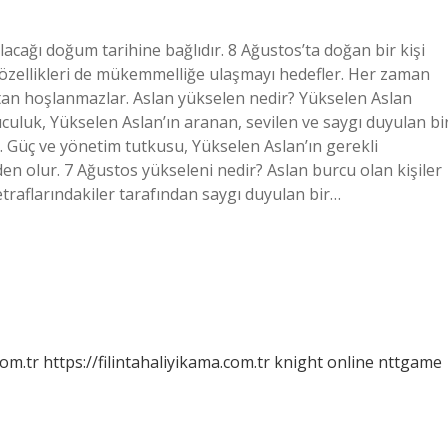
acağı doğum tarihine bağlıdır. 8 Ağustos’ta doğan bir kişi
sel özellikleri de mükemmelliğe ulaşmayı hedefler. Her zaman
an hoşlanmazlar. Aslan yükselen nedir? Yükselen Aslan
yuculuk, Yükselen Aslan’ın aranan, sevilen ve saygı duyulan bi
r. Güç ve yönetim tutkusu, Yükselen Aslan’ın gerekli
den olur. 7 Ağustos yükseleni nedir? Aslan burcu olan kişiler
, etraflarındakiler tarafından saygı duyulan bir…
com.tr
https://filintahaliyikama.com.tr
knight online
nttgame