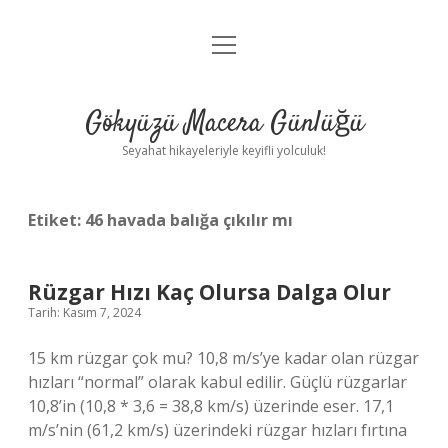
menüyü
Anasayfa
aç
Gizlilik Politikası
Gökyüzü Macera Günlüğü
Yasal Uyarı
Seyahat hikayeleriyle keyifli yolculuk!
Hakkımızda
Etiket:
46 havada balığa çıkılır mı
Rüzgar Hızı Kaç Olursa Dalga Olur
Tarih: Kasım 7, 2024
15 km rüzgar çok mu? 10,8 m/s’ye kadar olan rüzgar
hızları “normal” olarak kabul edilir. Güçlü rüzgarlar
10,8’in (10,8 * 3,6 = 38,8 km/s) üzerinde eser. 17,1
m/s’nin (61,2 km/s) üzerindeki rüzgar hızları fırtına