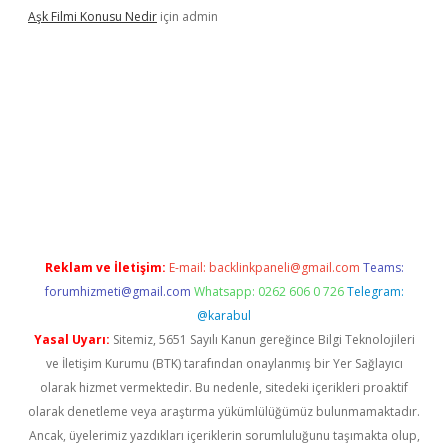
Aşk Filmi Konusu Nedir
için
admin
üvenilir mi
elexbetgiris.org
Reklam ve İletişim:
E-mail:
backlinkpaneli@gmail.com
Teams:
forumhizmeti@gmail.com
Whatsapp: 0262 606 0 726
Telegram:
@karabul
Yasal Uyarı:
Sitemiz, 5651 Sayılı Kanun gereğince Bilgi Teknolojileri
ve İletişim Kurumu (BTK) tarafından onaylanmış bir Yer Sağlayıcı
olarak hizmet vermektedir. Bu nedenle, sitedeki içerikleri proaktif
olarak denetleme veya araştırma yükümlülüğümüz bulunmamaktadır.
Ancak, üyelerimiz yazdıkları içeriklerin sorumluluğunu taşımakta olup,