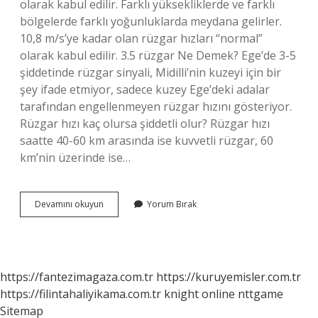
olarak kabul edilir. Farklı yüksekliklerde ve farklı
bölgelerde farklı yoğunluklarda meydana gelirler.
10,8 m/s’ye kadar olan rüzgar hızları “normal”
olarak kabul edilir. 3.5 rüzgar Ne Demek? Ege’de 3-5
şiddetinde rüzgar sinyali, Midilli’nin kuzeyi için bir
şey ifade etmiyor, sadece kuzey Ege’deki adalar
tarafından engellenmeyen rüzgar hızını gösteriyor.
Rüzgar hızı kaç olursa şiddetli olur? Rüzgar hızı
saatte 40-60 km arasında ise kuvvetli rüzgar, 60
km’nin üzerinde ise…
Rüzgar
Devamını okuyun
Yorum Bırak
Hızı
Kaç
Olursa
Dalga
Olur
https://fantezimagaza.com.tr
https://kuruyemisler.com.tr
https://filintahaliyikama.com.tr
knight online
nttgame
Sitemap