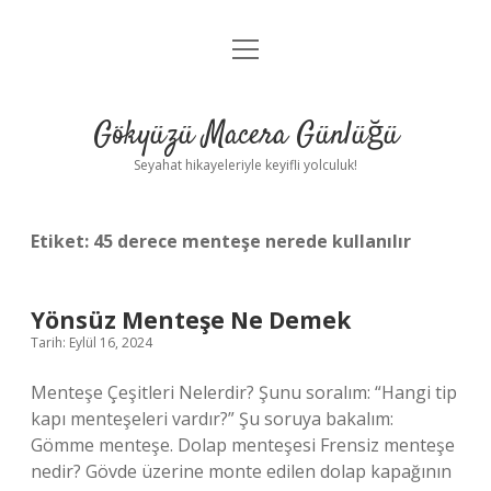
menüyü
Anasayfa
aç
Gizlilik Politikası
Gökyüzü Macera Günlüğü
Yasal Uyarı
Seyahat hikayeleriyle keyifli yolculuk!
Hakkımızda
Etiket:
45 derece menteşe nerede kullanılır
Yönsüz Menteşe Ne Demek
Tarih: Eylül 16, 2024
Menteşe Çeşitleri Nelerdir? Şunu soralım: “Hangi tip
kapı menteşeleri vardır?” Şu soruya bakalım:
Gömme menteşe. Dolap menteşesi Frensiz menteşe
nedir? Gövde üzerine monte edilen dolap kapağının