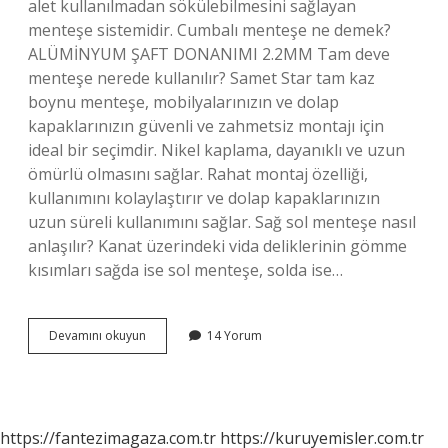
alet kullanılmadan sökülebilmesini sağlayan
menteşe sistemidir. Cumbalı menteşe ne demek?
ALÜMİNYUM ŞAFT DONANIMI 2.2MM Tam deve
menteşe nerede kullanılır? Samet Star tam kaz
boynu menteşe, mobilyalarınızın ve dolap
kapaklarınızın güvenli ve zahmetsiz montajı için
ideal bir seçimdir. Nikel kaplama, dayanıklı ve uzun
ömürlü olmasını sağlar. Rahat montaj özelliği,
kullanımını kolaylaştırır ve dolap kapaklarınızın
uzun süreli kullanımını sağlar. Sağ sol menteşe nasıl
anlaşılır? Kanat üzerindeki vida deliklerinin gömme
kısımları sağda ise sol menteşe, solda ise…
Yönsüz
Devamını okuyun
14 Yorum
Menteşe
Ne
Demek
https://fantezimagaza.com.tr
https://kuruyemisler.com.tr