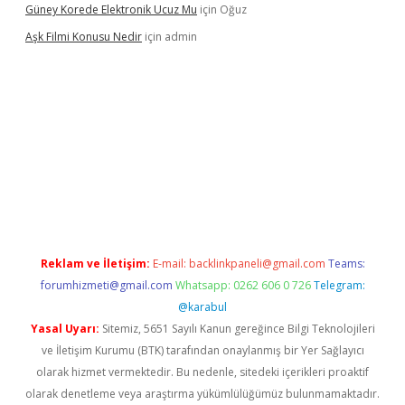
Güney Korede Elektronik Ucuz Mu
için
Oğuz
Aşk Filmi Konusu Nedir
için
admin
üvenilir mi
elexbetgiris.org
Reklam ve İletişim:
E-mail:
backlinkpaneli@gmail.com
Teams:
forumhizmeti@gmail.com
Whatsapp: 0262 606 0 726
Telegram:
@karabul
Yasal Uyarı:
Sitemiz, 5651 Sayılı Kanun gereğince Bilgi Teknolojileri
ve İletişim Kurumu (BTK) tarafından onaylanmış bir Yer Sağlayıcı
olarak hizmet vermektedir. Bu nedenle, sitedeki içerikleri proaktif
olarak denetleme veya araştırma yükümlülüğümüz bulunmamaktadır.