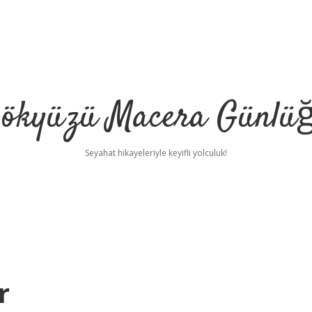
ökyüzü Macera Günlü
Seyahat hikayeleriyle keyifli yolculuk!
r