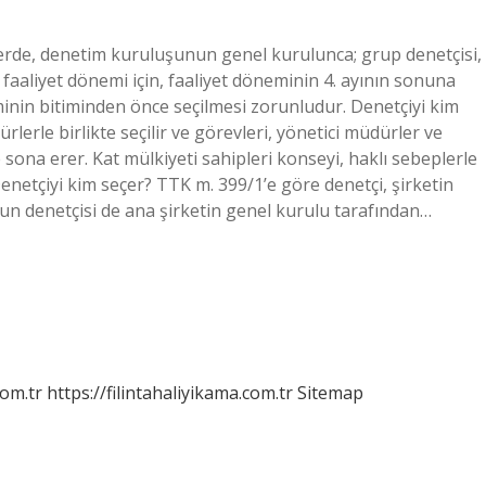
lerde, denetim kuruluşunun genel kurulunca; grup denetçisi,
 faaliyet dönemi için, faaliyet döneminin 4. ayının sonuna
minin bitiminden önce seçilmesi zorunludur. Denetçiyi kim
lerle birlikte seçilir ve görevleri, yönetici müdürler ve
 sona erer. Kat mülkiyeti sahipleri konseyi, haklı sebeplerle
 Denetçiyi kim seçer? TTK m. 399/1’e göre denetçi, şirketin
nun denetçisi de ana şirketin genel kurulu tarafından…
com.tr
https://filintahaliyikama.com.tr
Sitemap