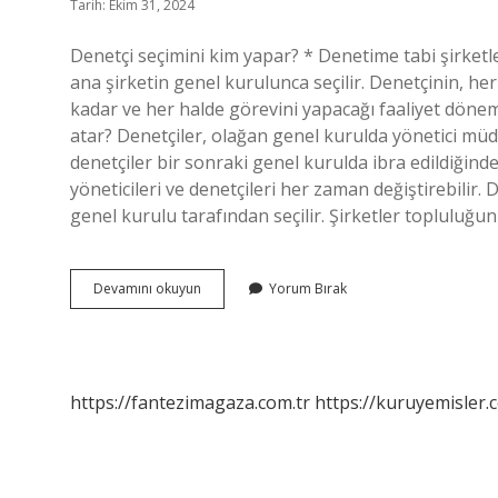
Tarih: Ekim 31, 2024
Denetçi seçimini kim yapar? * Denetime tabi şirket
ana şirketin genel kurulunca seçilir. Denetçinin, her
kadar ve her halde görevini yapacağı faaliyet döne
atar? Denetçiler, olağan genel kurulda yönetici müdür
denetçiler bir sonraki genel kurulda ibra edildiğinde
yöneticileri ve denetçileri her zaman değiştirebilir.
genel kurulu tarafından seçilir. Şirketler topluluğu
Denetçileri
Devamını okuyun
Yorum Bırak
Kim
Seçer
https://fantezimagaza.com.tr
https://kuruyemisler.