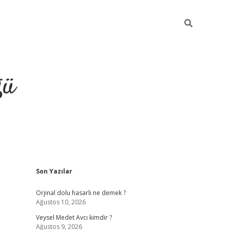
ğü
Sidebar
Son Yazılar
hiltonbet yeni giriş
bet
Orjinal dolu hasarlı ne demek ?
Ağustos 10, 2026
Veysel Medet Avcı kimdir ?
Ağustos 9, 2026