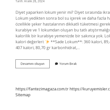
Tarih: Aralık 28, 2024
Diyet yaparken lokum yenir mi? Diyet sırasında ik
Lokum yedikten sonra bol su içerek ve daha fazla
özellikle şeker hastalarının dikkatli tüketmesi gerek
kurabiye ve 1 lokumdan oluşan bu tatlı atıştırmalığı
kalorilik bir kurabiye yemenizde bir sakınca yok. 
kalori değerleri:
**Sade Lokum**: 360 kalori, 89,
407 kalori, 80,70 gr karbonhidrat,…
1
Devamını okuyun
Yorum Bırak
Adet
Lokum
Kaç
Kalori
https://fantezimagaza.com.tr
https://kuruyemisler.
Sitemap