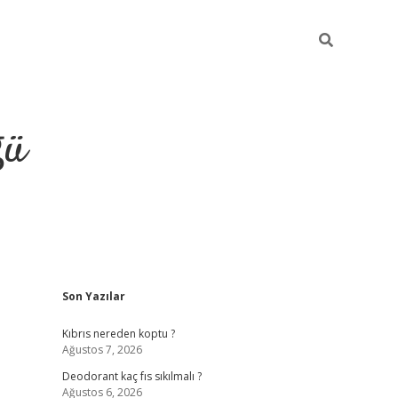
ğü
Sidebar
Son Yazılar
hiltonbet yeni giriş
betexper güvenilir 
Kıbrıs nereden koptu ?
Ağustos 7, 2026
Deodorant kaç fıs sıkılmalı ?
Ağustos 6, 2026