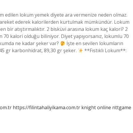
ram edilen lokum yemek diyete ara vermenize neden olmaz.
 hareket ederek kalorilerden kurtulmak mümkündür. Lokum
en bir atıştırmalıktır. 2 bisküvi arasına lokum kaç kalori? 2
n 70 kalori olduğu biliniyor. Diyet yapıyorsanız, lokumlu 70
Lokumda ne kadar şeker var?
İşte en sevilen lokumların
45 gr karbonhidrat, 89,30 gr şeker.
**Fıstıklı Lokum**:
com.tr
https://filintahaliyikama.com.tr
knight online
nttgame