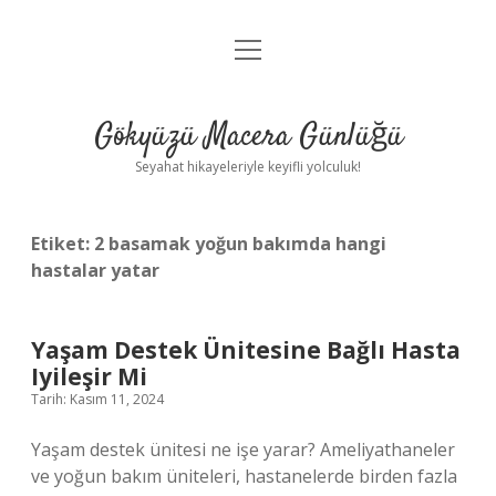
menüyü
Anasayfa
aç
Gizlilik Politikası
Gökyüzü Macera Günlüğü
Yasal Uyarı
Seyahat hikayeleriyle keyifli yolculuk!
Hakkımızda
Etiket:
2 basamak yoğun bakımda hangi
hastalar yatar
Yaşam Destek Ünitesine Bağlı Hasta
Iyileşir Mi
Tarih: Kasım 11, 2024
Yaşam destek ünitesi ne işe yarar? Ameliyathaneler
ve yoğun bakım üniteleri, hastanelerde birden fazla