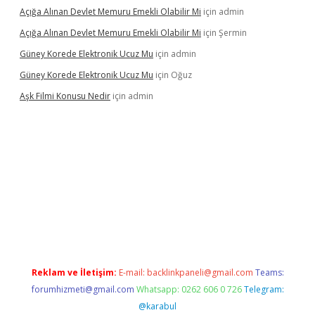
Açığa Alınan Devlet Memuru Emekli Olabilir Mi
için
admin
Açığa Alınan Devlet Memuru Emekli Olabilir Mi
için
Şermin
Güney Korede Elektronik Ucuz Mu
için
admin
Güney Korede Elektronik Ucuz Mu
için
Oğuz
Aşk Filmi Konusu Nedir
için
admin
üvenilir mi
elexbetgiris.org
Reklam ve İletişim:
E-mail:
backlinkpaneli@gmail.com
Teams:
forumhizmeti@gmail.com
Whatsapp: 0262 606 0 726
Telegram:
@karabul