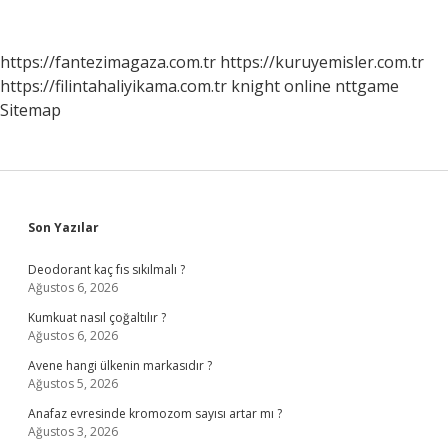
Bağlı
Hasta
Iyileşir
https://fantezimagaza.com.tr
https://kuruyemisler.com.tr
Mi
https://filintahaliyikama.com.tr
knight online
nttgame
Sitemap
Sidebar
Son Yazılar
Deodorant kaç fıs sıkılmalı ?
Ağustos 6, 2026
Kumkuat nasıl çoğaltılır ?
Ağustos 6, 2026
Avene hangi ülkenin markasıdır ?
Ağustos 5, 2026
Anafaz evresinde kromozom sayısı artar mı ?
Ağustos 3, 2026