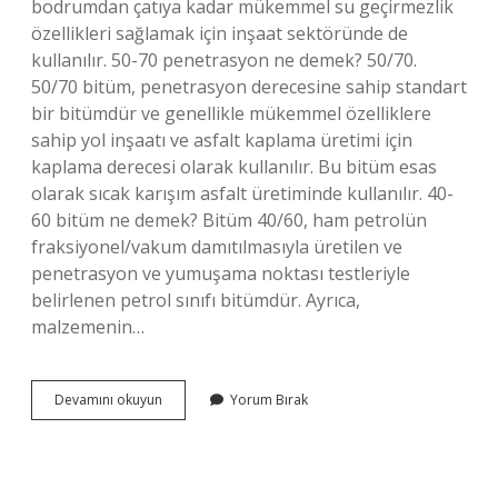
bodrumdan çatıya kadar mükemmel su geçirmezlik
özellikleri sağlamak için inşaat sektöründe de
kullanılır. 50-70 penetrasyon ne demek? 50/70.
50/70 bitüm, penetrasyon derecesine sahip standart
bir bitümdür ve genellikle mükemmel özelliklere
sahip yol inşaatı ve asfalt kaplama üretimi için
kaplama derecesi olarak kullanılır. Bu bitüm esas
olarak sıcak karışım asfalt üretiminde kullanılır. 40-
60 bitüm ne demek? Bitüm 40/60, ham petrolün
fraksiyonel/vakum damıtılmasıyla üretilen ve
penetrasyon ve yumuşama noktası testleriyle
belirlenen petrol sınıfı bitümdür. Ayrıca,
malzemenin…
50
Devamını okuyun
Yorum Bırak
70
Bitüm
Nerede
Kullanılır