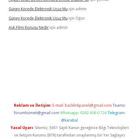
Güney Korede Elektronik Ucuz Mu
için
admin
Güney Korede Elektronik Ucuz Mu
için
Oğuz
Aşk Filmi Konusu Nedir
için
admin
venilir mi
elexbetgiris.org
Reklam ve İletişim:
E-mail:
backlinkpaneli@gmail.com
Teams:
forumhizmeti@gmail.com
Whatsapp: 0262 606 0 726
Telegram:
@karabul
Yasal Uyarı:
Sitemiz, 5651 Sayılı Kanun gereğince Bilgi Teknolojileri
ve İletişim Kurumu (BTK) tarafından onaylanmış bir Yer Sağlayıcı