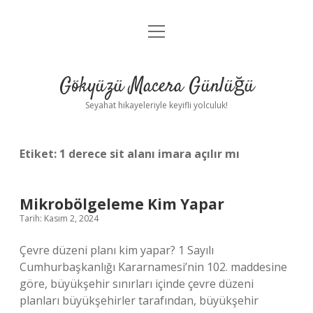
menüyü
Anasayfa
aç
Gizlilik Politikası
Gökyüzü Macera Günlüğü
Yasal Uyarı
Seyahat hikayeleriyle keyifli yolculuk!
Hakkımızda
Etiket:
1 derece sit alanı imara açılır mı
Mikrobölgeleme Kim Yapar
Tarih: Kasım 2, 2024
Çevre düzeni planı kim yapar? 1 Sayılı
Cumhurbaşkanlığı Kararnamesi’nin 102. maddesine
göre, büyükşehir sınırları içinde çevre düzeni
planları büyükşehirler tarafından, büyükşehir