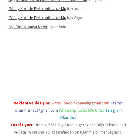
Güney Korede Elektronik Ucuz Mu
için
admin
Güney Korede Elektronik Ucuz Mu
için
Oğuz
Aşk Filmi Konusu Nedir
için
admin
venilir mi
elexbetgiris.org
Reklam ve İletişim:
E-mail:
backlinkpaneli@gmail.com
Teams:
forumhizmeti@gmail.com
Whatsapp: 0262 606 0 726
Telegram:
@karabul
Yasal Uyarı:
Sitemiz, 5651 Sayılı Kanun gereğince Bilgi Teknolojileri
ve İletişim Kurumu (BTK) tarafından onaylanmış bir Yer Sağlayıcı